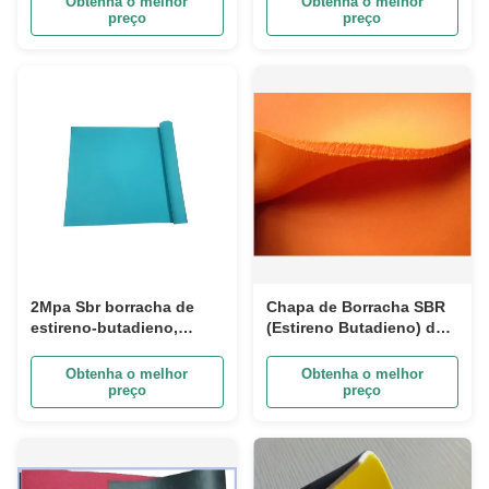
Obtenha o melhor
Obtenha o melhor
preço
preço
2Mpa Sbr borracha de
Chapa de Borracha SBR
estireno-butadieno,
(Estireno Butadieno) de
tecido laminado de
4mm e 3mm com
neoprene
Resistência à Abrasão
Obtenha o melhor
Obtenha o melhor
preço
preço