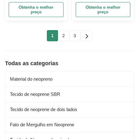
Com Tecido Lycra
Capas de Assento
Obtenha o melhor
Obtenha o melhor
preço
preço
1
2
3
Todas as categorias
Material do neopreno
Tecido de neoprene SBR
Tecido de neoprene de dois lados
Fato de Mergulho em Neoprene