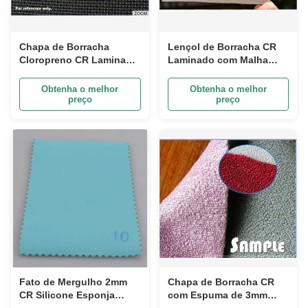
Chapa de Borracha
Lençol de Borracha CR
Cloropreno CR Laminada
Laminado com Malha
Face Única Para Esportes
para Roupa de Neoprene,
Tamanho 51*83
Obtenha o melhor
Obtenha o melhor
Polegadas
preço
preço
Fato de Mergulho 2mm
Chapa de Borracha CR
CR Silicone Esponja
com Espuma de 3mm
Borracha Folha Laminada
Dupla Face em Rolo para