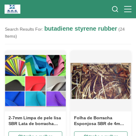
butadiene styrene rubber
Search Results For:
(24
Items)
2-7mm Limpa de pele lisa
Folha de Borracha
SBR Lata de borracha
Esponjosa SBR de 4mm
Butadieno borracha de
com Camuflagem de
estireno para esportes
Poliéster Dupla Face