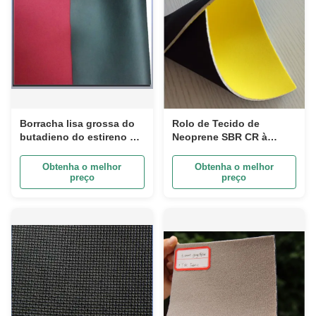
Borracha lisa grossa do
Rolo de Tecido de
butadieno do estireno da
Neoprene SBR CR à
tela SBR do neopreno da
Prova d'Água, Folha de
pele
Borracha à Prova de
Obtenha o melhor
Obtenha o melhor
Calor com 152 cm de
preço
preço
Largura