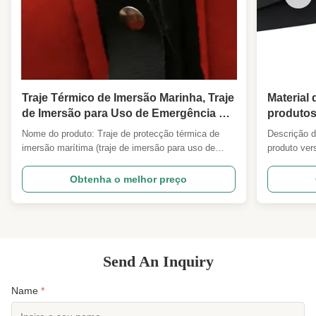
Traje Térmico de Imersão Marinha, Traje
Material 
de Imersão para Uso de Emergência a
produtos
Bordo, Traje Térmico de Proteção
Nome do produto: Traje de protecção térmica de
Descrição d
imersão marítima (traje de imersão para uso de
produto ver
emergência a bordo do navio) Visão geral: Um fato
prova d'águ
de imersão totalmente integrado ao estilo SOLAS,
toque, prop
Obtenha o melhor preço
concebido para reduzir o risco de hipotermia após
aos utiliza
imersão acidental em água fria.Neoprene CR de
do Neoprene
baixa absor...
d'água...
Send An Inquiry
Name
*