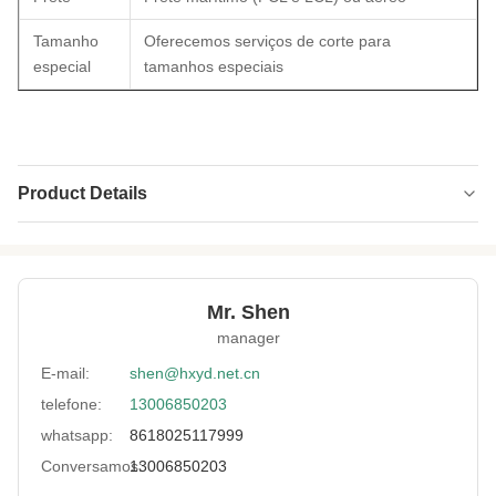
Tamanho
Oferecemos serviços de corte para
especial
tamanhos especiais
Product Details
Name:
tela do neopreno
Thickness:
1 mm-15 mm
Mr. Shen
Feature:
Eco-amigável, à prova d'água
manager
Lamination:
poliéster, nylon, tecidos não tecidos, PSA etc.
E-mail:
shen@hxyd.net.cn
telefone:
13006850203
Usage:
Antiderrapante, colete de aquecimento, tipo
cinto, luva de forno, saco, tapetes
whatsapp:
8618025117999
Surface:
liso, pele, pele do tubarão (gravada),
Conversamos:
13006850203
perfuração