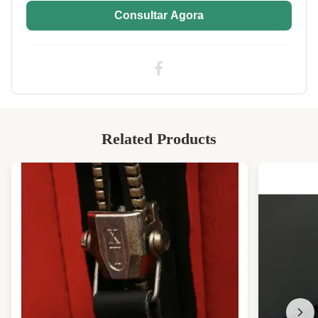
Consultar Agora
Size:
130 mm*330 mm
Sample:
Materiais de amostra grátis para sua
referência
High Light:
Rolo de tecido de neoprene SBR CR
,
Rolo de tecido de neoprene com 152 cm de
largura
,
Folha de borracha à prova de calor SBR CR
Related Products