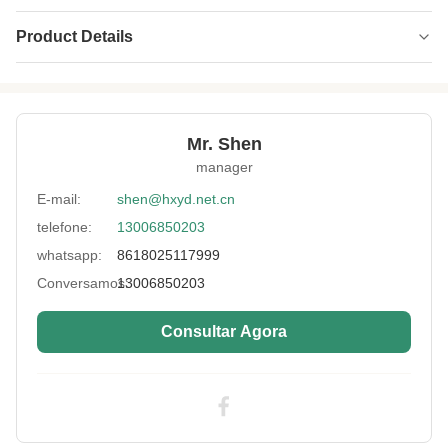
Product Details
Thickness:
0,5 - 20MM
Name:
tela do neopreno
Mr. Shen
Fabric Type:
Nylon, poliéster, lacra, spandex, algodão
manager
Size Of Neoprene:
personalizado
E-mail:
shen@hxyd.net.cn
telefone:
13006850203
Application:
Cotovelos e joelheiras, aparelhos ortopédicos,
equipamento de aderência
whatsapp:
8618025117999
Neoprene Color:
preto, branco, colorido
Conversamos:
13006850203
High Light:
Tecido de Neoprene à Prova d'Água 20mm
,
Consultar Agora
Tecido de Neoprene à Prova d'Água 0
,
5mm