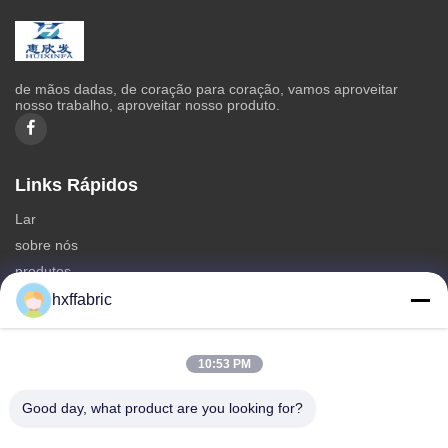
de mãos dadas, de coração para coração, vamos aproveitar
nosso trabalho, aproveitar nosso produto.
Links Rápidos
Lar
sobre nós
produtos
Contate-nos
hxffabric
Categorias
10:53 PM
Material do neopreno
Tecido de neoprene SBR
Good day, what product are you looking for?
Tecido de neoprene de dois lados