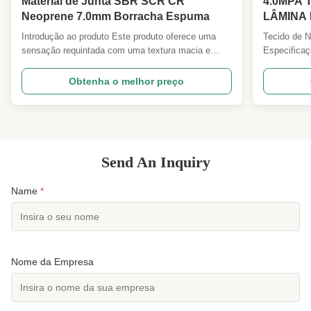
Material de Junta SBR SCR CR
4.0MPA 
Neoprene 7.0mm Borracha Espuma
LÂMINA
NEOPRE
Introdução ao produto Este produto oferece uma
Tecido de 
ADEQUA
sensação requintada com uma textura macia e
Especificaç
MERGUL
flexível.permite a ventilação. Atributos do produto
SBR, Neopr
ALTA EL
Preço FOB:12 a 20 Unidade FOB:folha MOQ do
Neoprene P
Obtenha o melhor preço
produto:300 Embalagem e entrega:Embalado em
Laminado Nyl
rolos, Tempo de entrega: 10 dias Parâmetros
tecido OK, 
técnicos Não foram ...
de cores exi
Send An Inquiry
Name
*
Nome da Empresa