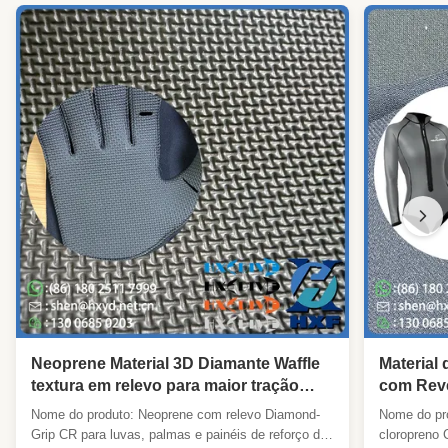
Neoprene Material 3D Diamante Waffle
Material
textura em relevo para maior tração
com Reve
resistência ao desgaste duradoura
Forte Ad
Nome do produto: Neoprene com relevo Diamond-
Nome do pr
Roupa de
Grip CR para luvas, palmas e painéis de reforço de
cloropreno 