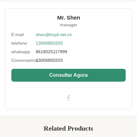
desportiva, forro de fato de mergulho.
Size Of Sheet:
51*130 polegadas, 51*83 polegadas
Mr. Shen
manager
Thickness:
3-7 mm
E-mail:
shen@hxyd.net.cn
Neoprene Color:
Preto e Beige, branco
telefone:
13006850203
Fabric Color:
Como solicitação do cliente
whatsapp:
8618025117999
Standard:
Favorável ao meio ambiente
Conversamos:
13006850203
Type:
Tecido laminado lateral duplo
Consultar Agora
High Light:
Rolo de folhas de borracha de espuma de
neopreno
,
Rolo de borracha esponjosa de neoprene
SCR
,
Rolo de borracha esponjosa de 7mm
Related Products