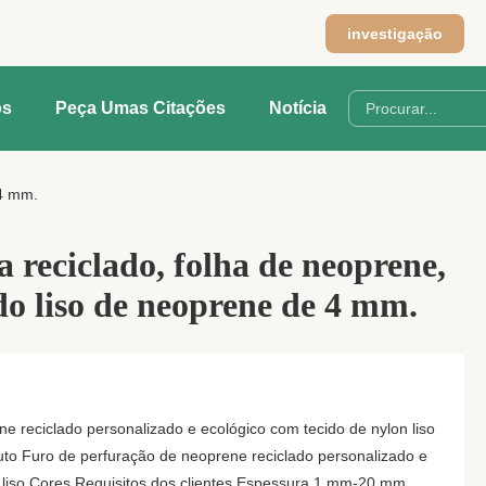
investigação
os
Peça Umas Citações
Notícia
 4 mm.
a reciclado, folha de neoprene,
ido liso de neoprene de 4 mm.
e reciclado personalizado e ecológico com tecido de nylon liso
to Furo de perfuração de neoprene reciclado personalizado e
n liso Cores Requisitos dos clientes Espessura 1 mm-20 mm