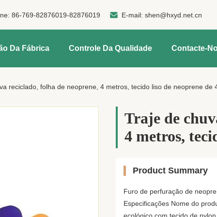
one:
86-769-82876019-82876019
E-mail:
shen@hxyd.net.cn
ão Da Fábrica
Controle Da Qualidade
Contacte-N
va reciclado, folha de neoprene, 4 metros, tecido liso de neoprene de
Traje de chuv
4 metros, tec
Product Summary
Furo de perfuração de neopren
Especificações Nome do produ
ecológico com tecido de nylo