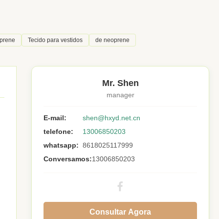
oprene
Tecido para vestidos
de neoprene
Mr. Shen
manager
E-mail:
shen@hxyd.net.cn
telefone:
13006850203
whatsapp:
8618025117999
Conversamos:
13006850203
Consultar Agora