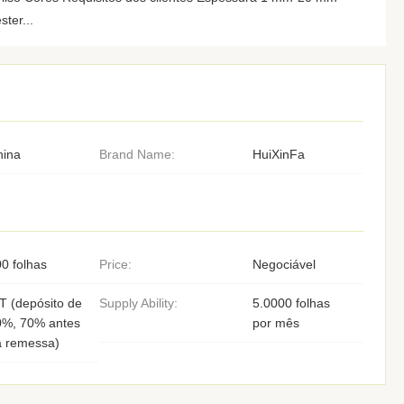
ter...
hina
Brand Name:
HuiXinFa
0 folhas
Price:
Negociável
T (depósito de
Supply Ability:
5.0000 folhas
0%, 70% antes
por mês
a remessa)