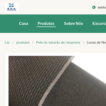
telef
Casa
Produtos
Sobre Nós
Excurs
Lar
/
produtos
/
Pele de tubarão de neoprene
/
Luvas de Ne