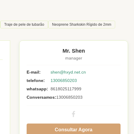
Traje de pele de tubarão
Neoprene Sharkskin Rígido de 2mm
Mr. Shen
manager
E-mail:
shen@hxyd.net.cn
telefone:
13006850203
whatsapp:
8618025117999
Conversamos:
13006850203
Consultar Agora