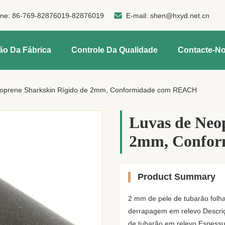
one:
86-769-82876019-82876019
E-mail:
shen@hxyd.net.cn
ão Da Fábrica
Controle Da Qualidade
Contacte-N
oprene Sharkskin Rígido de 2mm, Conformidade com REACH
Luvas de Neo
2mm, Confo
Product Summary
2 mm de pele de tubarão folha
derrapagem em relevo Descriçã
de tubarão em relevo Espessur