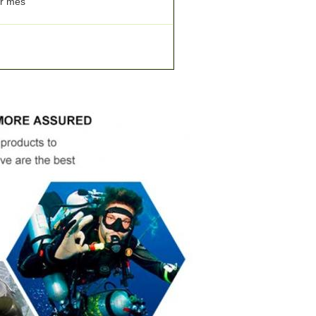
or mês