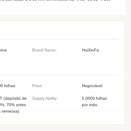
hina
Brand Name:
HuiXinFa
0 folhas
Price:
Negociável
T (depósito de
Supply Ability:
5.0000 folhas
0%, 70% antes
por mês
a remessa)