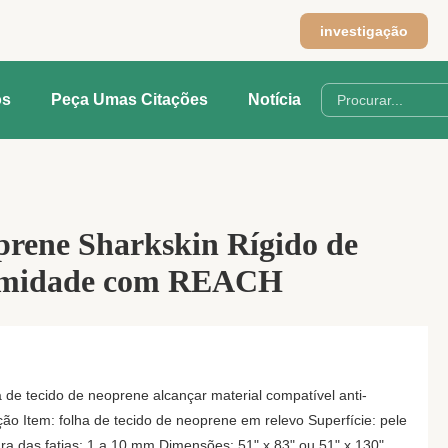
investigação
os
Peça Umas Citações
Notícia
prene Sharkskin Rígido de
rmidade com REACH
 de tecido de neoprene alcançar material compatível anti-
o Item: folha de tecido de neoprene em relevo Superfície: pele
a das fatias: 1 a 10 mm Dimensões: 51" x 83" ou 51" x 130"