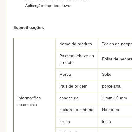
Aplicação: tapetes, luvas
Especificações
Nome do produto
Tecido de neop
Palavras-chave do
Folha de neopr
produto
Marca
Solto
País de origem
porcelana
Informações
espessura
1 mm-10 mm
essenciais
textura do material
Neoprene
forma
folha