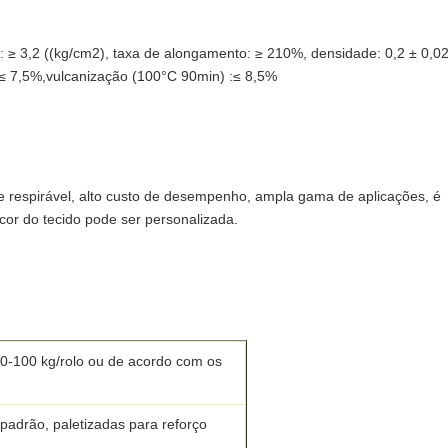
ção: ≥ 3,2 ((kg/cm2), taxa de alongamento: ≥ 210%, densidade: 0,2 ± 0,0
 ≤ 7,5%,vulcanização (100°C 90min) :≤ 8,5%
te e respirável, alto custo de desempenho, ampla gama de aplicações, é
or do tecido pode ser personalizada.
0-100 kg/rolo ou de acordo com os
, padrão, paletizadas para reforço