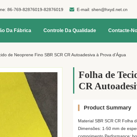
one:
86-769-82876019-82876019
E-mail:
shen@hxyd.net.cn
ão Da Fábrica
Controle Da Qualidade
Contacte-N
cido de Neoprene Fino SBR SCR CR Autoadesiva à Prova d'Água
Folha de Tec
CR Autoadesi
Product Summary
Material SBR SCR CR Folha de
Dimensões: 1-50 mm de espessu
comprimento.Performance: boa f