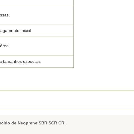
ssas.
agamento inicial
aéreo
ra tamanhos especiais
Tecido de Neoprene SBR SCR CR
,