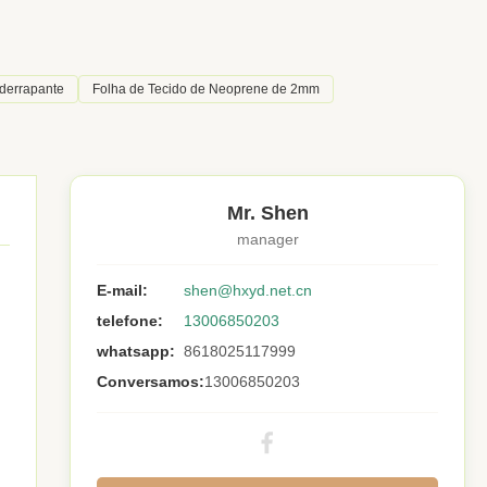
derrapante
Folha de Tecido de Neoprene de 2mm
Mr. Shen
manager
E-mail:
shen@hxyd.net.cn
telefone:
13006850203
whatsapp:
8618025117999
Conversamos:
13006850203