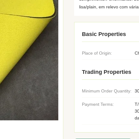
lisa/plain, em relevo com vária
Basic Properties
Place of Origin:
C
Trading Properties
Minimum Order Quantity:
30
Payment Terms:
T/
3
d