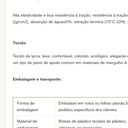
Alta elasticidade e boa resistência à tração, resistência à tra
((g/cm2), absorção de água≤5%, retração térmica (70°C 22H):
Tecido
Tecido de lycra, leve, confortável, colorido, ecológico, elegan
um tipo de pano de ajuste comum em materiais de mergulho.A c
Embalagem e transporte:
Forma de
Embalado em rolos ou folhas planas,5
embalagem
pedidos específicos dos clientes
Material de
Bolsas de plástico tecidas de plástico
embalagem
adicional, se necessário