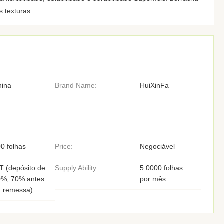
s texturas...
hina
Brand Name:
HuiXinFa
0 folhas
Price:
Negociável
T (depósito de
Supply Ability:
5.0000 folhas
0%, 70% antes
por mês
a remessa)