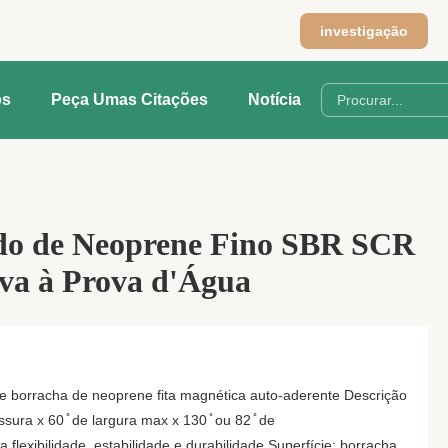
investigação
os
Peça Umas Citações
Notícia
ido de Neoprene Fino SBR SCR
va à Prova d'Água
 borracha de neoprene fita magnética auto-aderente Descrição
ra x 60 ̊ de largura max x 130 ̊ ou 82 ̊ de
lexibilidade, estabilidade e durabilidade Superfície: borracha