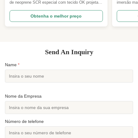
de neoprene SCR especial com tecido OK projetado
imersão mar
para suportes esportivos. As características
emergência 
incluem toque requintado, flexibilidade, elasticidade
de imersão 
Obtenha o melhor preço
e proteção para o seu corpo. Os suportes mantêm
concebido p
excelente firmeza mesmo após aberturas e
imersão aci
fechamentos ...
baixa absor.
Send An Inquiry
Name
*
Nome da Empresa
Número de telefone