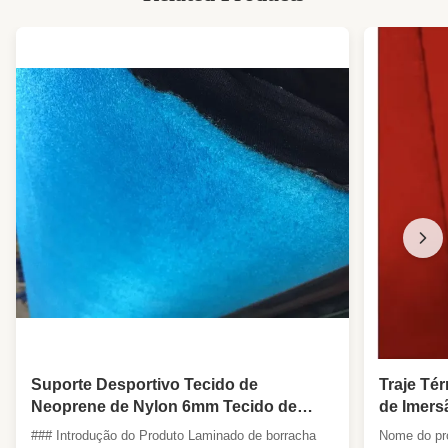
Folha de borracha de espuma de neoprene
de 3 mm
Suporte Desportivo Tecido de
Traje Té
Neoprene de Nylon 6mm Tecido de
de Imers
Scuba SCR
Bordo, T
### Introdução do Produto Laminado de borracha
Nome do pro