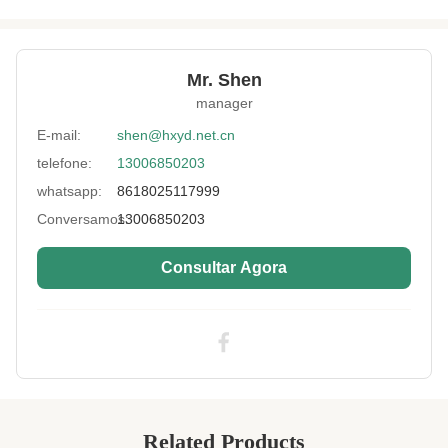
Name:
Folha de borracha natural de neopreno CR
ecológica
Hardness:
70 costa a
Mr. Shen
manager
Color:
Preto, Creme e Branco
E-mail:
shen@hxyd.net.cn
Thickness:
1.0- 7.0 mm ou personalizados
telefone:
13006850203
Usage:
Todos os tipos de produtos de neoprene
whatsapp:
8618025117999
Feature:
Resistente a encolhimento, resistente a
Conversamos:
13006850203
rasgos
Consultar Agora
Fabric:
Poliéster, Elastano, Nylon
Glue:
Sem cola cheirosa, cola normal, cola
resistente à tolerância
High Light:
Espuma de borracha de esponja de
neoprene laminada
,
Espuma de borracha de esponja de
neoprene de 3 mm
Related Products
,