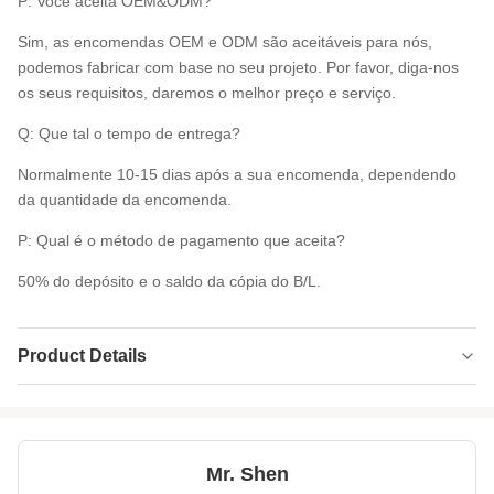
P: Você aceita OEM&ODM?
Sim, as encomendas OEM e ODM são aceitáveis para nós,
podemos fabricar com base no seu projeto. Por favor, diga-nos
os seus requisitos, daremos o melhor preço e serviço.
Q: Que tal o tempo de entrega?
Normalmente 10-15 dias após a sua encomenda, dependendo
da quantidade da encomenda.
P: Qual é o método de pagamento que aceita?
50% do depósito e o saldo da cópia do B/L.
Product Details
Product Name:
Folhas de borracha de espuma de neopreno
Thickness:
1 mm-20 mm
Mr. Shen
Size:
personalizado