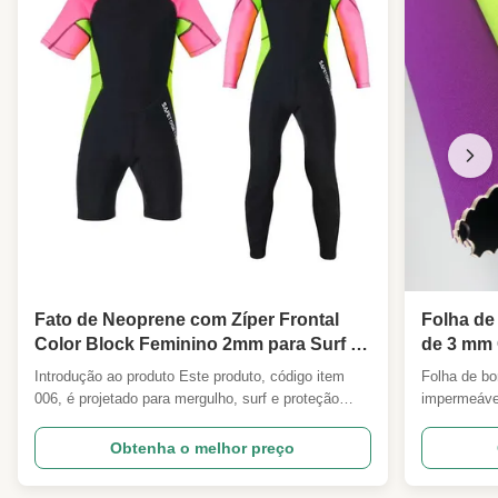
Fato de Neoprene com Zíper Frontal
Folha de
Color Block Feminino 2mm para Surf e
de 3 mm 
Mergulho, Fashion e Funcional -
texturiza
Introdução ao produto Este produto, código item
Folha de bo
OEM/ODM Personalizado
006, é projetado para mergulho, surf e proteção
impermeável
contra medusas.e um molde, camada interna de
partir de f
tecido de nylon amigável para a pele. Disponível
espumas são
Obtenha o melhor preço
em várias espessuras para atender a diferentes
2Neoprene,
necessidades. Atributos do produto Capa de
em folhas p