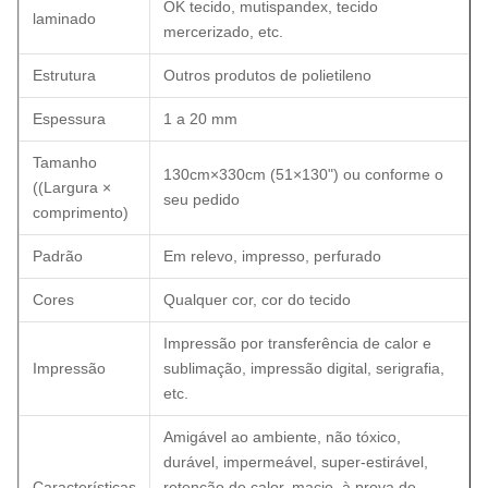
OK tecido, mutispandex, tecido
laminado
mercerizado, etc.
Estrutura
Outros produtos de polietileno
Espessura
1 a 20 mm
Tamanho
130cm×330cm (51×130") ou conforme o
((Largura ×
seu pedido
comprimento)
Padrão
Em relevo, impresso, perfurado
Cores
Qualquer cor, cor do tecido
Impressão por transferência de calor e
Impressão
sublimação, impressão digital, serigrafia,
etc.
Amigável ao ambiente, não tóxico,
durável, impermeável, super-estirável,
Características
retenção de calor, macio, à prova de