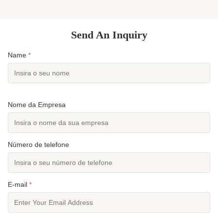
superfície:Tecido de ...
SBR, CR, se
Send An Inquiry
Name
*
Nome da Empresa
Número de telefone
E-mail
*