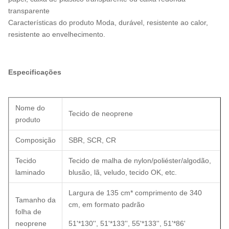
transparente
Características do produto Moda, durável, resistente ao calor,
resistente ao envelhecimento.
Especificações
Nome do
Tecido de neoprene
produto
Composição
SBR, SCR, CR
Tecido
Tecido de malha de nylon/poliéster/algodão,
laminado
blusão, lã, veludo, tecido OK, etc.
Largura de 135 cm* comprimento de 340
Tamanho da
cm, em formato padrão
folha de
neoprene
51'*130'', 51'*133'', 55'*133'', 51'*86'