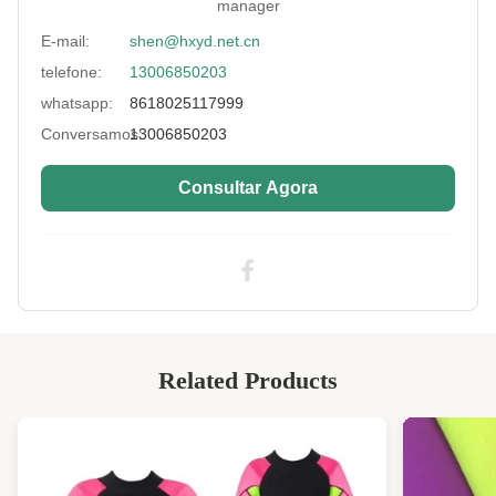
manager
Neoprene Sponge
Preto ou branco cremoso/beige
E-mail:
shen@hxyd.net.cn
Color:
telefone:
13006850203
Application:
Descartável, ecologicamente correto
whatsapp:
8618025117999
Function:
A prova de choques, isolante térmico
Conversamos:
13006850203
Laminating Fabric:
Impressão de poliéster
Consultar Agora
Surface:
Suave ou padrão
High Light:
Tecido de neoprene de 10 mm de dupla
face
,
Tecido de Neoprene Dupla Face ROHS
,
Folhas de borracha de neoprene preta de
10mm
Related Products