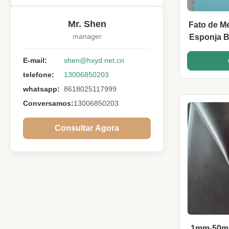
Mr. Shen
Fato de M
manager
Esponja B
C
E-mail:
shen@hxyd.net.cn
telefone:
13006850203
whatsapp:
8618025117999
Conversamos:
13006850203
Consultar Agora
1mm-50mm