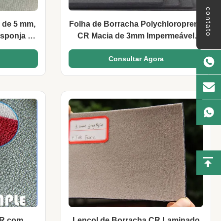
contato
 de 5 mm,
Folha de Borracha Polychloroprene
sponja de
CR Macia de 3mm Impermeável
Flexível para Tecido
Consultar Agora
CR com
Lençol de Borracha CR Laminado