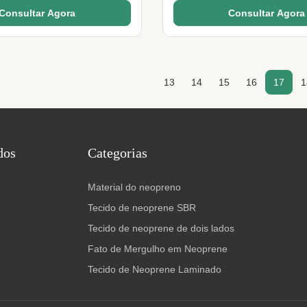
Consultar Agora
Consultar Agora
13
14
15
16
17
1
dos
Categorias
Material do neopreno
Tecido de neoprene SBR
Tecido de neoprene de dois lados
Fato de Mergulho em Neoprene
Tecido de Neoprene Laminado