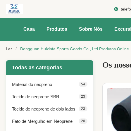
telef
Casa
Produtos
Sobre Nós
Excurs
Lar
/
Dongguan Huixinfa Sports Goods Co., Ltd Produtos Online
Os noss
Todas as categorias
Material do neopreno
54
Tecido de neoprene SBR
23
Tecido de neoprene de dois lados
23
Fato de Mergulho em Neoprene
20