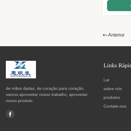
Anterior
Links Rápi
Lar
de mãos dadas, de coração para coração,
sobre nós
vamos aproveitar nosso trabalho, aproveitar
produtos
nosso produto.
Contate-nos