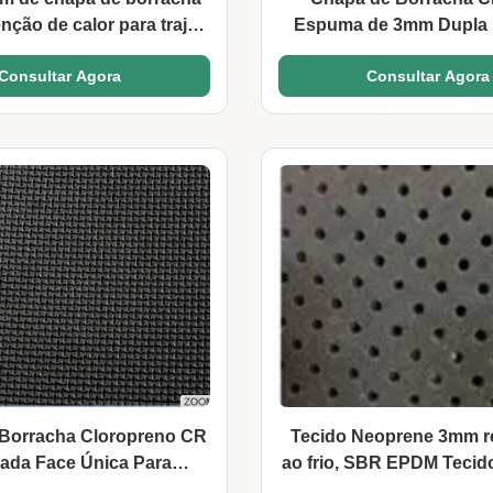
nção de calor para trajes
Espuma de 3mm Dupla 
de surf
Rolo para Capas de A
Consultar Agora
Consultar Agora
Borracha Cloropreno CR
Tecido Neoprene 3mm re
ada Face Única Para
ao frio, SBR EPDM Tecid
Esportes
para mergulho