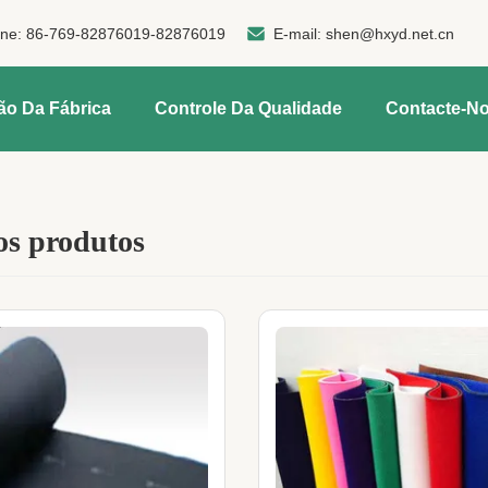
one:
86-769-82876019-82876019
E-mail:
shen@hxyd.net.cn
ão Da Fábrica
Controle Da Qualidade
Contacte-N
os produtos