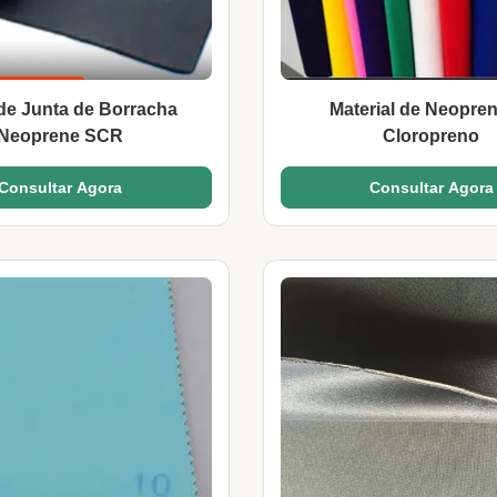
de Junta de Borracha
Material de Neopre
Neoprene SCR
Cloropreno
Consultar Agora
Consultar Agora