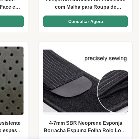
Face em
com Malha para Roupa de
ssento
Neoprene, Tamanho 51*83
Consultar Agora
Polegadas
sistente
4-7mm SBR Neoprene Esponja
o espesso
Borracha Espuma Folha Rolo Loop
Não Quebrado