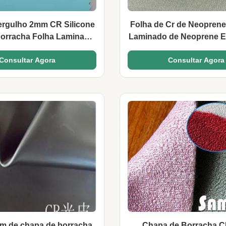
ergulho 2mm CR Silicone
Folha de Cr de Neoprene
orracha Folha Laminada
Laminado de Neoprene E
om Tecido Lycra
Borracha
Consultar Agora
Consultar Agora
 de chapa de borracha
Chapa de Borracha 