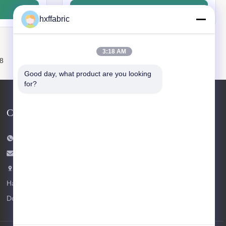
Consultar Agora
hxffabric
3:18 AM
A seguir.
8
19
20
Good day, what product are you looking 
for?
Contate-nos
telefone: 86-769-82876019-82876019
E-mail:
shen@hxyd.net.cn
Adicione: Quarto 103,15 Rua Caohu, Vila
Hanxishui, Cidade de Chashan, Cidade de
Dongguan, província de Guangdong, China.